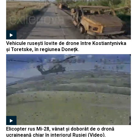
Vehicule rusești lovite de drone între Kostiantynivka
și Toretske, în regiunea Donețk.
Elicopter rus Mi-28, vânat și doborât de o dronă
ucraineană chiar în interiorul Rusiei (Video).