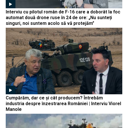
Interviu cu pilotul român de F-16 care a doborât la foc
automat două drone ruse în 24 de ore: „Nu sunteți
singuri, noi suntem acolo să vă protejăm”
Cumpărăm, dar ce și cât producem? Întrebăm
industria despre înzestrarea României | Interviu Viorel
Manole