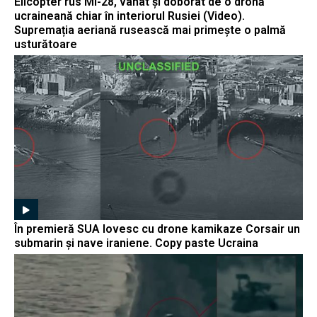
Elicopter rus Mi-28, vânat și doborât de o dronă
ucraineană chiar în interiorul Rusiei (Video).
Supremația aeriană rusească mai primește o palmă
usturătoare
În premieră SUA lovesc cu drone kamikaze Corsair un
submarin și nave iraniene. Copy paste Ucraina