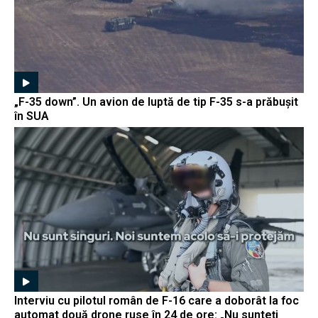
„F-35 down”. Un avion de luptă de tip F-35 s-a prăbușit
în SUA
Interviu cu pilotul român de F-16 care a doborât la foc
automat două drone ruse în 24 de ore: „Nu sunteți