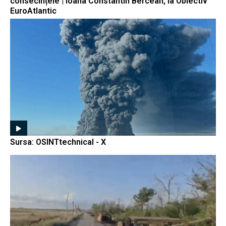
consecințele | Ioana Constantin Bercean, la Obiectiv
EuroAtlantic
Sursa: OSINTtechnical - X