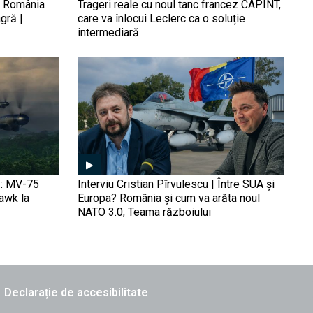
Ucraina, „teritorii în
5, România
Trageri reale cu noul tanc francez CAPINT,
schimbul păcii” și riscurile
gră |
care va înlocui Leclerc ca o soluție
pentru România | Hari
intermediară
Bucur-Marcu, la Obiectiv
EuroAtlantic
„Portavioane de buzunar”
pe Marea Neagră: Ucraina
a utilizat dronele Katran,
înarmate cu torpile, pentru
a anihila radarele rusești
Imaginile din satelit
confirmă dezastrul
(FOTO/VIDEO). Baza de
y: MV-75
Interviu Cristian Pîrvulescu | Între SUA și
drone a Rusiei din
Hawk la
Europa? România și cum va arăta noul
Aeroportul Donețk, rasă de
NATO 3.0; Teama războiului
pe fața pământului după un
Ce cumpărăm de cele 16
atac ucrainean
miliarde din SAFE? Și cum
facem ca România să fie
producătoare de arme, nu
simplu client | Viorel
Manole, directorul
Declarație de accesibilitate
Patromil, la Obiectiv