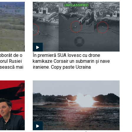
Donald Trump lansează cel
mai virulent atac de până
acum la adresa Europei și
a liderilor săi
De ce războiul rus la
granițele Europei e un
proiect pe termen lung
care va continua și după
epoca Putin | Dorin
doborât de o
În premieră SUA lovesc cu drone
Popescu, la Obiectiv
iorul Rusiei
kamikaze Corsair un submarin și nave
Avem dovada
EuroAtlantic
usească mai
iraniene. Copy paste Ucraina
(Foto/Video): Ucraina a
deschis oficial vânătoarea
„flotei fantomă” în Marea
Neagră. Imaginile care
arată cum dronele Sea
Umilința scutului antiaerian
Baby au lovit petrolierele
rusesc: Dronele ucrainene
Rusiei
au spulberat sistemele
Buk și Tor, vitale pentru
Kremlin. De ce devine
Rusia vulnerabilă în
Munchen 1938, reeditat?
propriul teritoriu