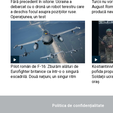
Fără precedent în istorie: Ucraina a
Turcii nu vo
debarcat cu o dronă un robot terestru care
August Roma
a deschis focul asupra pozițiilor ruse.
producă nav
Operațiunea, un test
Pilot român de F-16: Zburăm alături de
Kostiantiniv
Eurofighter britanice ca într-o o singură
pofida prop
escadrilă. Două națiuni, un singur ritm
Soldații ucr
oraș
Politica de confidențialitate