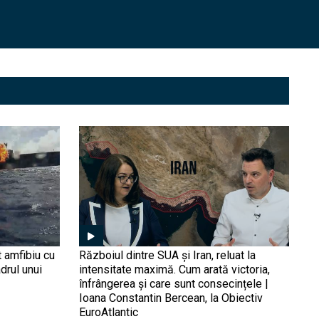
E Rusia incompatibilă cu
democrația? De la
Revoluția bolșevică (1917)
la Boris Elțîn | Interviu
Adrian Niculescu
De ce a început România
modernizarea cu Patriot și
HIMARS? Gen. Toma
explică cum războiul din
Ucraina a schimbat
doctrine
Cărțile pe masă: Ce se
întâmplă cu IAR-99 și
Avioane Craiova? | Interviu
Nicu Fălcoi, fost director al
fabricii
De ce explodează drone în
orașele din România și
t amfibiu cu
Războiul dintre SUA și Iran, reluat la
unde se oprește Rusia? |
drul unui
intensitate maximă. Cum arată victoria,
Sandu Valentin Mateiu
înfrângerea și care sunt consecințele |
Ioana Constantin Bercean, la Obiectiv
EuroAtlantic
„Națiuni în descompunere”: