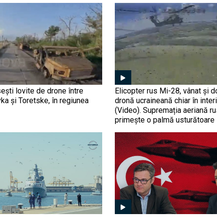
ești lovite de drone între
Elicopter rus Mi-28, vânat și 
ka și Toretske, în regiunea
dronă ucraineană chiar în inter
(Video). Supremația aeriană r
primește o palmă usturătoare