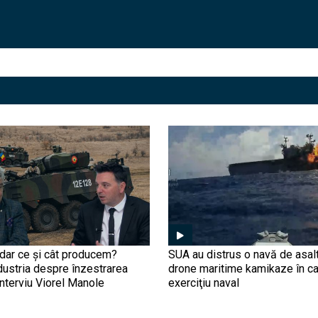
ar ce și cât producem?
SUA au distrus o navă de asal
dustria despre înzestrarea
drone maritime kamikaze în ca
nterviu Viorel Manole
exerciţiu naval