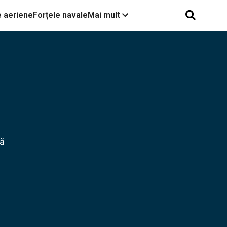
e aeriene
Forțele navale
Mai mult
Războiul dintre SUA și Iran,
reluat la intensitate
maximă. Cum arată
victoria, înfrângerea și care
sunt consecințele | Ioana
Constantin Bercean, la
Turcia visează din nou la
Obiectiv EuroAtlantic
F-35, România are nevoie
de ea la Marea Neagră |
că
Interviu Dragoș Mateescu
Interviu Cristian Pîrvulescu
| Între SUA și Europa?
România și cum va arăta
noul NATO 3.0; Teama
războiului