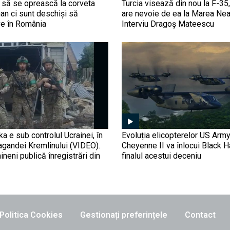
r să se oprească la corveta
Turcia visează din nou la F-3
n ci sunt deschiși să
are nevoie de ea la Marea Nea
e în România
Interviu Dragoș Mateescu
ka e sub controlul Ucrainei, în
Evoluția elicopterelor US Arm
agandei Kremlinului (VIDEO).
Cheyenne II va înlocui Black 
aineni publică înregistrări din
finalul acestui deceniu
Politica Cookies
Gestionați preferințele
Contact