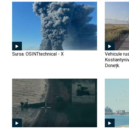
Sursa: OSINTtechnical - X
Vehicule rus
Kostiantyniv
Donețk.