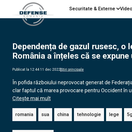
Securitate & Externe
Vide
Dependența de gazul rusesc, o lec
România a înțeles că se expune u
Publicat la 12:44 11 dec 2022
Știri principale
În pofida războiului neprovocat generat de Federația
clar faptul că marea provocare pentru Occident în ur
Citește mai mult
romania
sua
china
tehnologie
lege
5