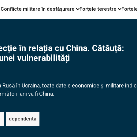
o
Conflicte militare în desfășurare
Forțele terestre
Forțel
ție în relația cu China. Cătăuță:
nei vulnerabilități
 Rusă în Ucraina, toate datele economice și militare indi
mătorii ani va fi China.
g
dependenta