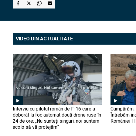
VIDEO DIN ACTUALITATE
Interviu cu pilotul român de F-16 care a
Cumpărăm, d
doborât la foc automat două drone ruse în
Întrebăm in
24 de ore: „Nu sunteți singuri, noi suntem
României | I
acolo să vă protejăm”