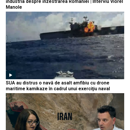
industria despre înzestrarea României | Interviu Viorel
Manole
SUA au distrus o navă de asalt amfibiu cu drone
maritime kamikaze în cadrul unui exerciţiu naval