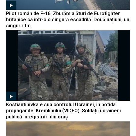
Pilot român de F-16: Zburăm alături de Eurofighter
britanice ca într-o o singură escadrilă. Două națiuni, un
singur ritm
Kostiantinivka e sub controlul Ucrainei, în pofida
propagandei Kremlinului (VIDEO). Soldații ucraineni
publică înregistrări din oraș