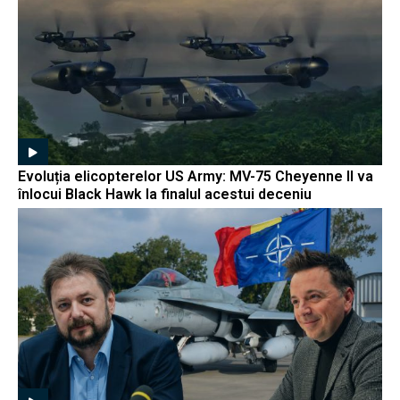
Evoluția elicopterelor US Army: MV-75 Cheyenne II va
înlocui Black Hawk la finalul acestui deceniu