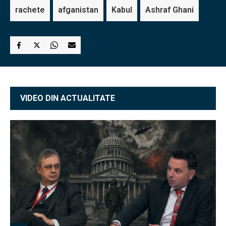
rachete
afganistan
Kabul
Ashraf Ghani
VIDEO DIN ACTUALITATE