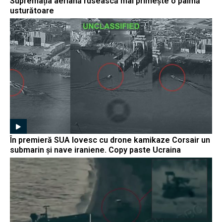
Supremația aeriană rusească mai primește o palmă
usturătoare
În premieră SUA lovesc cu drone kamikaze Corsair un
submarin și nave iraniene. Copy paste Ucraina