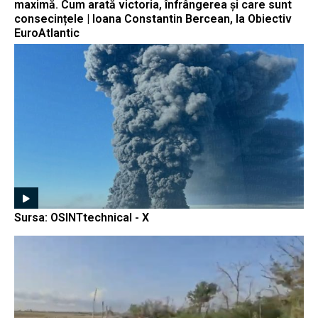
maximă. Cum arată victoria, înfrângerea și care sunt
consecințele | Ioana Constantin Bercean, la Obiectiv
EuroAtlantic
Sursa: OSINTtechnical - X