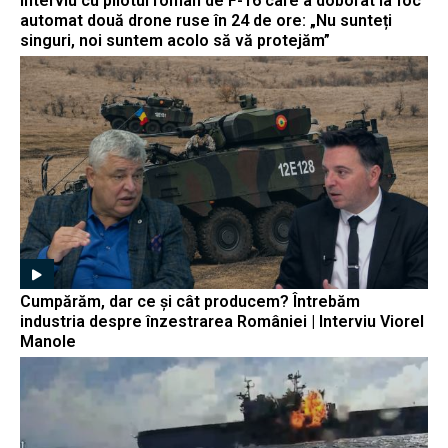
Interviu cu pilotul român de F-16 care a doborât la foc
automat două drone ruse în 24 de ore: „Nu sunteți
singuri, noi suntem acolo să vă protejăm”
Cumpărăm, dar ce și cât producem? Întrebăm
industria despre înzestrarea României | Interviu Viorel
Manole