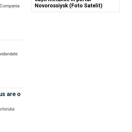
Novorossiysk (Foto Satelit)
i. Compania
ividendele
us are o
ctorului