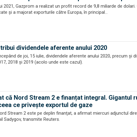
ui 2021, Gazprom a realizat un profit record de 9,8 miliarde de dolar
icate și a majorat exporturile către Europa, în principal...
tribui dividendele aferente anului 2020
începând de joi, 15 iulie, dividendele aferente anului 2020, precum şi d
017, 2018 şi 2019 (acolo unde este cazul).
 că Nord Stream 2 e finanțat integral. Gigantul r
ceea ce privește exportul de gaze
rd Stream 2 este pe deplin finanţat, a afirmat miercuri adjunctul dire
il Sadygov, transmite Reuters.