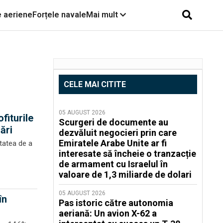
e aeriene
Forțele navale
Mai mult
CELE MAI CITITE
05 AUGUST 2026
fiturile
Scurgeri de documente au
ări
dezvăluit negocieri prin care
Emiratele Arabe Unite ar fi
itatea de a
interesate să încheie o tranzacție
de armament cu Israelul în
valoare de 1,3 miliarde de dolari
05 AUGUST 2026
în
Pas istoric către autonomia
aeriană: Un avion X-62 a