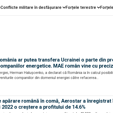
o
Conflicte militare în desfășurare
Forțele terestre
Forțel
omânia ar putea transfera Ucrainei o parte din pro
ompaniilor energetice. MAE român vine cu preciz
ergiei, Herman Haluşcenko, a declarat că România ia în calcul posibil
veniturile companiilor din domeniul energiei către refacerea...
de apărare română în comă, Aerostar a înregistrat 
ui 2022 o creștere a profitului de 14.6%