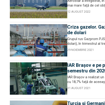
Aerostar a înregistrat, î
mai mare faţă de cel obţi
12 AUGUST 2022
Criza gazelor. Ga
de dolari
Grupul rus Gazprom PJSC a
dolari), în trimestrul al 
29 NOIEMBRIE 2021
IAR Brașov e pe p
semestru din 202
IAR Braşov a realizat un 
cu 18,7% faţă de aceeaşi 
31 AUGUST 2021
Turcia și German