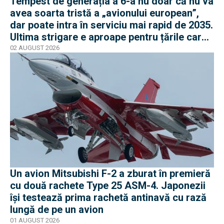
Tempest de generația a 6-a nu doar că nu va
avea soarta tristă a „avionului european”,
dar poate intra în serviciu mai rapid de 2035.
Ultima strigare e aproape pentru țările care
vor în program
02 AUGUST 2026
Un avion Mitsubishi F-2 a zburat în premieră
cu două rachete Type 25 ASM-4. Japonezii
își testează prima rachetă antinavă cu rază
lungă de pe un avion
01 AUGUST 2026