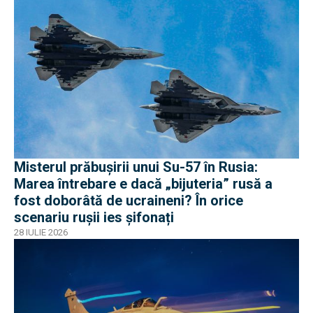
Misterul prăbușirii unui Su-57 în Rusia:
Marea întrebare e dacă „bijuteria” rusă a
fost doborâtă de ucraineni? În orice
scenariu rușii ies șifonați
28 IULIE 2026