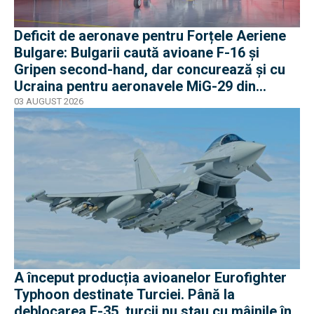
Deficit de aeronave pentru Forțele Aeriene
Bulgare: Bulgarii caută avioane F-16 și
Gripen second-hand, dar concurează și cu
Ucraina pentru aeronavele MiG-29 din
Polonia
03 AUGUST 2026
A început producția avioanelor Eurofighter
Typhoon destinate Turciei. Până la
deblocarea F-35, turcii nu stau cu mâinile în