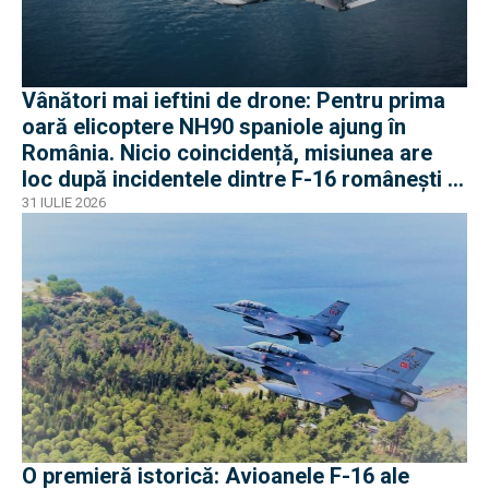
Vânători mai ieftini de drone: Pentru prima
oară elicoptere NH90 spaniole ajung în
România. Nicio coincidență, misiunea are
loc după incidentele dintre F-16 românești și
dronele ruse
31 IULIE 2026
O premieră istorică: Avioanele F-16 ale