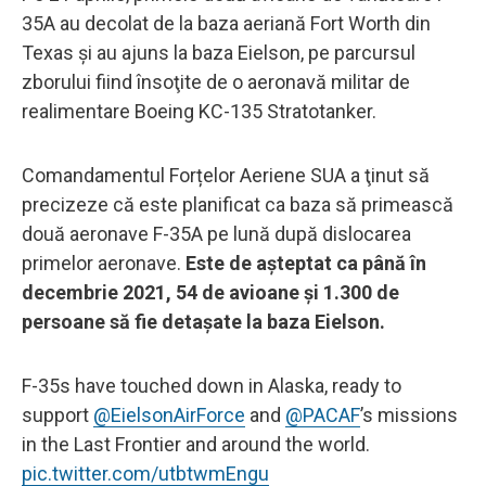
35A au decolat de la baza aeriană Fort Worth din
Texas şi au ajuns la baza Eielson, pe parcursul
zborului fiind însoţite de o aeronavă militar de
realimentare Boeing KC-135 Stratotanker.
Comandamentul Forțelor Aeriene SUA a ţinut să
precizeze că este planificat ca baza să primească
două aeronave F-35A pe lună după dislocarea
primelor aeronave.
Este de așteptat ca până în
decembrie 2021, 54 de avioane și 1.300 de
persoane să fie detaşate la baza Eielson.
F-35s have touched down in Alaska, ready to
support
@EielsonAirForce
and
@PACAF
’s missions
in the Last Frontier and around the world.
pic.twitter.com/utbtwmEngu