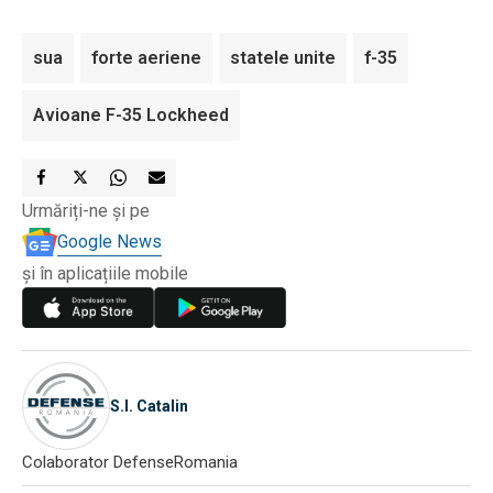
sua
forte aeriene
statele unite
f-35
Avioane F-35 Lockheed
Urmăriți-ne și pe
Google News
și în aplicațiile mobile
S.I. Catalin
Colaborator DefenseRomania