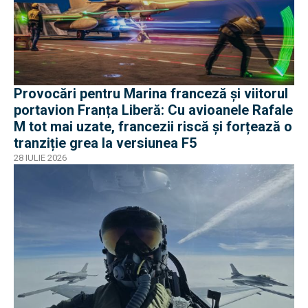
Provocări pentru Marina franceză și viitorul
portavion Franța Liberă: Cu avioanele Rafale
M tot mai uzate, francezii riscă și forțează o
tranziție grea la versiunea F5
28 IULIE 2026