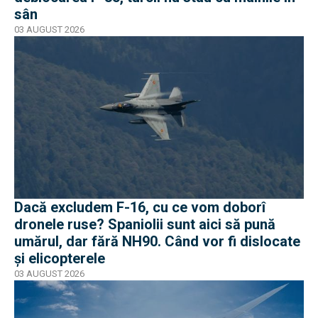
sân
03 AUGUST 2026
Dacă excludem F-16, cu ce vom doborî
dronele ruse? Spaniolii sunt aici să pună
umărul, dar fără NH90. Când vor fi dislocate
și elicopterele
03 AUGUST 2026