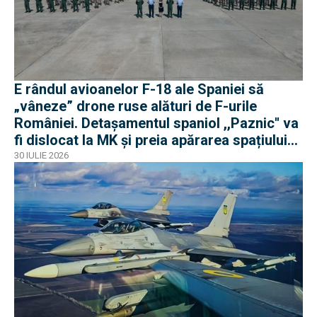
E rândul avioanelor F-18 ale Spaniei să
„vâneze” drone ruse alături de F-urile
României. Detașamentul spaniol ,,Paznic'' va
fi dislocat la MK și preia apărarea spațiului
aerian românesc
30 IULIE 2026