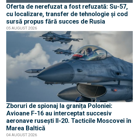
Oferta de nerefuzat a fost refuzată: Su-57,
cu localizare, transfer de tehnologie și cod
sursă propus fără succes de Rusia
05 AUGUST 2026
Zboruri de spionaj la granița Poloniei:
Avioane F-16 au interceptat succesiv
aeronave rusești Il-20. Tacticile Moscovei în
Marea Baltică
04 AUGUST 2026