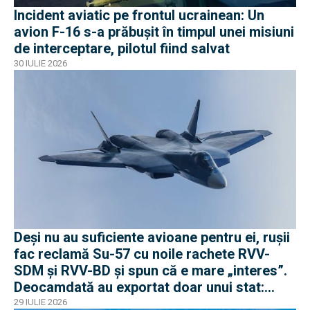
Incident aviatic pe frontul ucrainean: Un
avion F-16 s-a prăbușit în timpul unei misiuni
de interceptare, pilotul fiind salvat
30 IULIE 2026
Deși nu au suficiente avioane pentru ei, rușii
fac reclamă Su-57 cu noile rachete RVV-
SDM și RVV-BD și spun că e mare „interes”.
Deocamdată au exportat doar unui stat:
Algeria
29 IULIE 2026