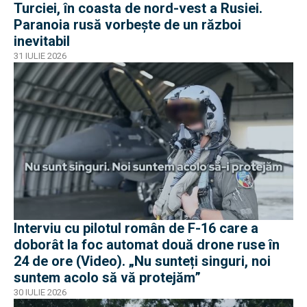
Turciei, în coasta de nord-vest a Rusiei.
Paranoia rusă vorbește de un război
inevitabil
31 IULIE 2026
Interviu cu pilotul român de F-16 care a
doborât la foc automat două drone ruse în
24 de ore (Video). „Nu sunteți singuri, noi
suntem acolo să vă protejăm”
30 IULIE 2026