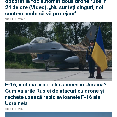
doborât la foc automat două drone ruse în
24 de ore (Video). „Nu sunteți singuri, noi
suntem acolo să vă protejăm”
30 IULIE 2026
F-16, victima propriului succes în Ucraina?
Cum valurile Rusiei de atacuri cu drone și
rachete uzează rapid avioanele F-16 ale
Ucraineia
30 IULIE 2026