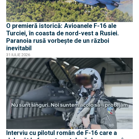
O premieră istorică: Avioanele F-16 ale
Turciei, în coasta de nord-vest a Rusiei.
Paranoia rusă vorbește de un război
inevitabil
31 IULIE 2026
Interviu cu pilotul român de F-16 care a