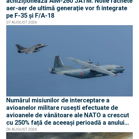
achiziționează AIM-260 JATM. Noile rachete
aer-aer de ultimă generație vor fi integrate
pe F-35 și F/A-18
07 AUGUST 2026
Numărul misiunilor de interceptare a
avioanelor militare rusești efectuate de
avioanele de vânătoare ale NATO a crescut
cu 250% față de aceeași perioadă a anului
trecut
06 AUGUST 2026