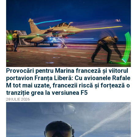
Provocări pentru Marina franceză și viitorul
portavion Franța Liberă: Cu avioanele Rafale
M tot mai uzate, francezii riscă și forțează o
tranziție grea la versiunea F5
28 IULIE 2026