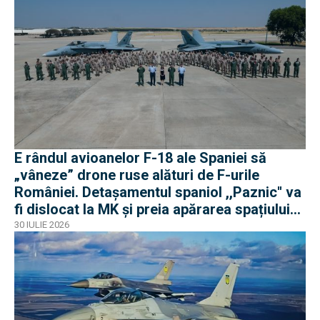
E rândul avioanelor F-18 ale Spaniei să
„vâneze” drone ruse alături de F-urile
României. Detașamentul spaniol ,,Paznic'' va
fi dislocat la MK și preia apărarea spațiului
aerian românesc
30 IULIE 2026