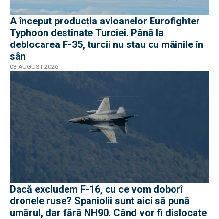
A început producția avioanelor Eurofighter
Typhoon destinate Turciei. Până la
deblocarea F-35, turcii nu stau cu mâinile în
sân
03 AUGUST 2026
Dacă excludem F-16, cu ce vom doborî
dronele ruse? Spaniolii sunt aici să pună
umărul, dar fără NH90. Când vor fi dislocate