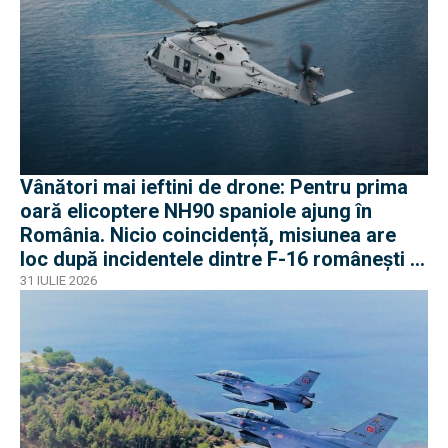
Vânători mai ieftini de drone: Pentru prima
oară elicoptere NH90 spaniole ajung în
România. Nicio coincidență, misiunea are
loc după incidentele dintre F-16 românești și
dronele ruse
31 IULIE 2026