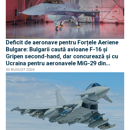
Deficit de aeronave pentru Forțele Aeriene
Bulgare: Bulgarii caută avioane F-16 și
Gripen second-hand, dar concurează și cu
Ucraina pentru aeronavele MiG-29 din
Polonia
03 AUGUST 2026