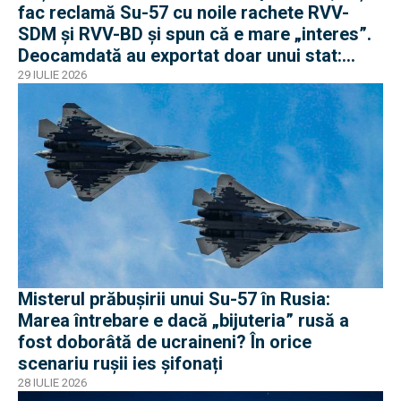
fac reclamă Su-57 cu noile rachete RVV-
SDM și RVV-BD și spun că e mare „interes”.
Deocamdată au exportat doar unui stat:
Algeria
29 IULIE 2026
Misterul prăbușirii unui Su-57 în Rusia:
Marea întrebare e dacă „bijuteria” rusă a
fost doborâtă de ucraineni? În orice
scenariu rușii ies șifonați
28 IULIE 2026