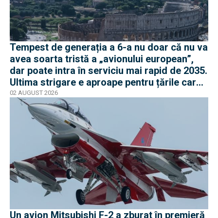
Tempest de generația a 6-a nu doar că nu va
avea soarta tristă a „avionului european”,
dar poate intra în serviciu mai rapid de 2035.
Ultima strigare e aproape pentru țările care
vor în program
02 AUGUST 2026
Un avion Mitsubishi F-2 a zburat în premieră