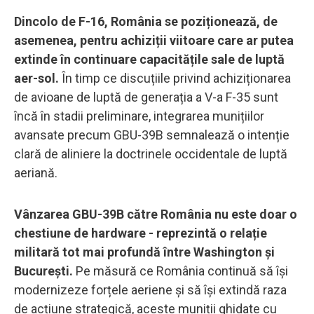
Dincolo de F-16, România se poziționează, de
asemenea, pentru achiziții viitoare care ar putea
extinde în continuare capacitățile sale de luptă
aer-sol.
În timp ce discuțiile privind achiziționarea
de avioane de luptă de generația a V-a F-35 sunt
încă în stadii preliminare, integrarea munițiilor
avansate precum GBU-39B semnalează o intenție
clară de aliniere la doctrinele occidentale de luptă
aeriană.
Vânzarea GBU-39B către România nu este doar o
chestiune de hardware - reprezintă o relație
militară tot mai profundă între Washington și
București.
Pe măsură ce România continuă să își
modernizeze forțele aeriene și să își extindă raza
de acțiune strategică, aceste muniții ghidate cu