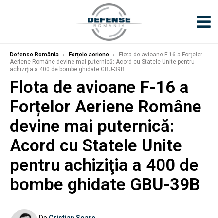
Defense România
›
Forțele aeriene
›
Flota de avioane F-16 a Forțelor
Aeriene Române devine mai puternică: Acord cu Statele Unite pentru
achiziţia a 400 de bombe ghidate GBU-39B
Flota de avioane F-16 a
Forțelor Aeriene Române
devine mai puternică:
Acord cu Statele Unite
pentru achiziţia a 400 de
bombe ghidate GBU-39B
De
Cristian Soare