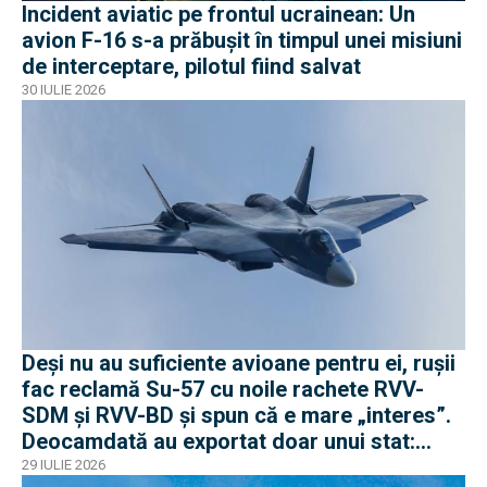
Incident aviatic pe frontul ucrainean: Un
avion F-16 s-a prăbușit în timpul unei misiuni
de interceptare, pilotul fiind salvat
30 IULIE 2026
Deși nu au suficiente avioane pentru ei, rușii
fac reclamă Su-57 cu noile rachete RVV-
SDM și RVV-BD și spun că e mare „interes”.
Deocamdată au exportat doar unui stat:
Algeria
29 IULIE 2026