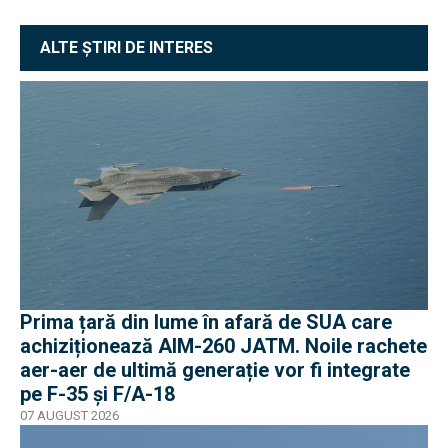
ALTE ȘTIRI DE INTERES
Prima țară din lume în afară de SUA care
achiziționează AIM-260 JATM. Noile rachete
aer-aer de ultimă generație vor fi integrate
pe F-35 și F/A-18
07 AUGUST 2026