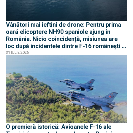
Vânători mai ieftini de drone: Pentru prima
oară elicoptere NH90 spaniole ajung în
România. Nicio coincidență, misiunea are
loc după incidentele dintre F-16 românești și
dronele ruse
31 IULIE 2026
O premieră istorică: Avioanele F-16 ale