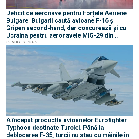
Deficit de aeronave pentru Forțele Aeriene
Bulgare: Bulgarii caută avioane F-16 și
Gripen second-hand, dar concurează și cu
Ucraina pentru aeronavele MiG-29 din
Polonia
03 AUGUST 2026
A început producția avioanelor Eurofighter
Typhoon destinate Turciei. Până la
deblocarea F-35, turcii nu stau cu mâinile în