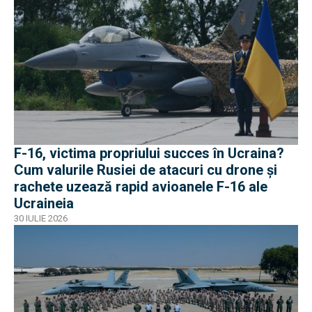
F-16, victima propriului succes în Ucraina?
Cum valurile Rusiei de atacuri cu drone și
rachete uzează rapid avioanele F-16 ale
Ucraineia
30 IULIE 2026