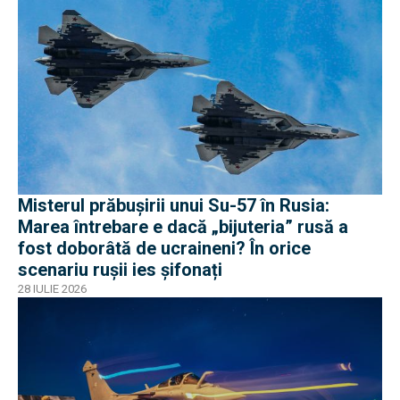
Misterul prăbușirii unui Su-57 în Rusia:
Marea întrebare e dacă „bijuteria” rusă a
fost doborâtă de ucraineni? În orice
scenariu rușii ies șifonați
28 IULIE 2026