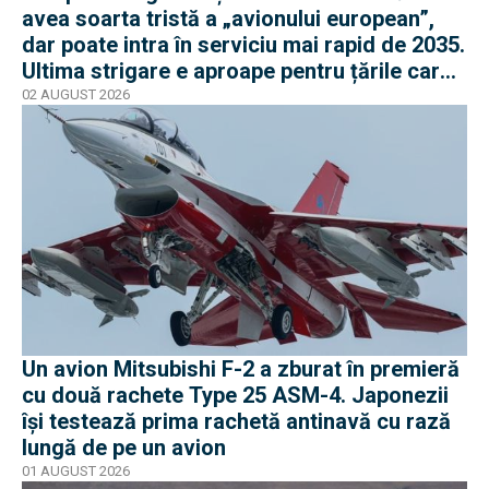
avea soarta tristă a „avionului european”,
dar poate intra în serviciu mai rapid de 2035.
Ultima strigare e aproape pentru țările care
vor în program
02 AUGUST 2026
Un avion Mitsubishi F-2 a zburat în premieră
cu două rachete Type 25 ASM-4. Japonezii
își testează prima rachetă antinavă cu rază
lungă de pe un avion
01 AUGUST 2026