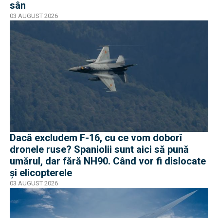
sân
03 AUGUST 2026
Dacă excludem F-16, cu ce vom doborî
dronele ruse? Spaniolii sunt aici să pună
umărul, dar fără NH90. Când vor fi dislocate
și elicopterele
03 AUGUST 2026