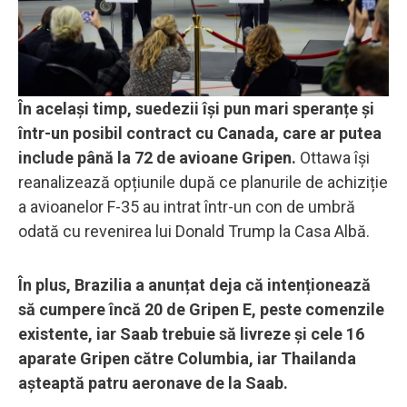
În același timp, suedezii își pun mari speranțe și
într-un posibil contract cu Canada, care ar putea
include până la 72 de avioane Gripen.
Ottawa își
reanalizează opțiunile după ce planurile de achiziție
a avioanelor F-35 au intrat într-un con de umbră
odată cu revenirea lui Donald Trump la Casa Albă.
În plus, Brazilia a anunțat deja că intenționează
să cumpere încă 20 de Gripen E, peste comenzile
existente, iar Saab trebuie să livreze și cele 16
aparate Gripen către Columbia, iar Thailanda
așteaptă patru aeronave de la Saab.