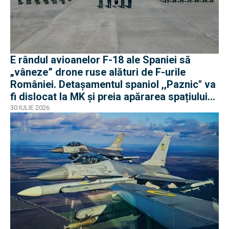
E rândul avioanelor F-18 ale Spaniei să
„vâneze” drone ruse alături de F-urile
României. Detașamentul spaniol ,,Paznic'' va
fi dislocat la MK și preia apărarea spațiului
aerian românesc
30 IULIE 2026