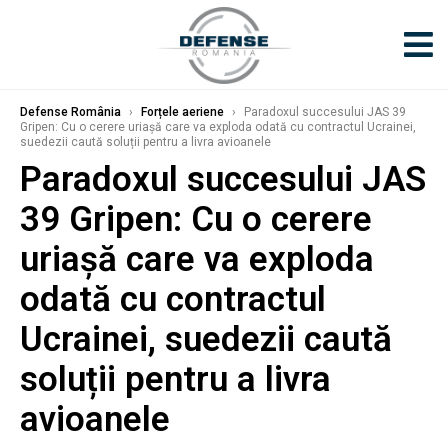
Defense România
›
Forțele aeriene
›
Paradoxul succesului JAS 39
Gripen: Cu o cerere uriașă care va exploda odată cu contractul Ucrainei,
suedezii caută soluții pentru a livra avioanele
Paradoxul succesului JAS
39 Gripen: Cu o cerere
uriașă care va exploda
odată cu contractul
Ucrainei, suedezii caută
soluții pentru a livra
avioanele