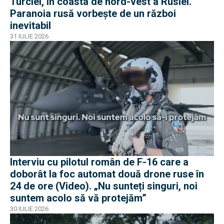
Turciei, în coasta de nord-vest a Rusiei.
Paranoia rusă vorbește de un război
inevitabil
31 IULIE 2026
Interviu cu pilotul român de F-16 care a
doborât la foc automat două drone ruse în
24 de ore (Video). „Nu sunteți singuri, noi
suntem acolo să vă protejăm”
30 IULIE 2026