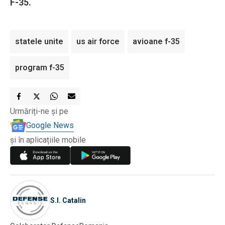
F-35.
statele unite
us air force
avioane f-35
program f-35
Urmăriți-ne și pe
Google News
și în aplicațiile mobile
S.I. Catalin