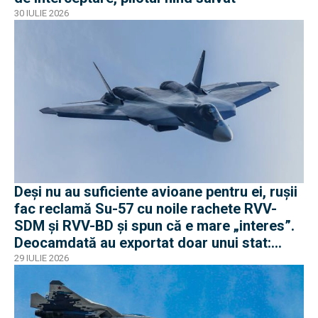
30 IULIE 2026
Deși nu au suficiente avioane pentru ei, rușii
fac reclamă Su-57 cu noile rachete RVV-
SDM și RVV-BD și spun că e mare „interes”.
Deocamdată au exportat doar unui stat:
Algeria
29 IULIE 2026