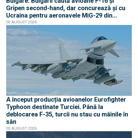
Bulgare: Bulgarii caută avioane F-16 și
Gripen second-hand, dar concurează și cu
Ucraina pentru aeronavele MiG-29 din
Polonia
03 AUGUST 2026
A început producția avioanelor Eurofighter
Typhoon destinate Turciei. Până la
deblocarea F-35, turcii nu stau cu mâinile în
sân
03 AUGUST 2026