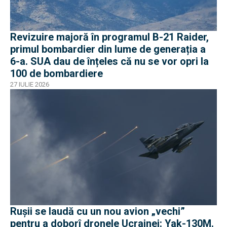
Revizuire majoră în programul B-21 Raider,
primul bombardier din lume de generația a
6-a. SUA dau de înțeles că nu se vor opri la
100 de bombardiere
27 IULIE 2026
Rușii se laudă cu un nou avion „vechi”
pentru a doborî dronele Ucrainei: Yak-130M.