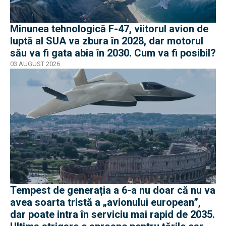
Minunea tehnologică F-47, viitorul avion de
luptă al SUA va zbura în 2028, dar motorul
său va fi gata abia în 2030. Cum va fi posibil?
03 AUGUST 2026
Tempest de generația a 6-a nu doar că nu va
avea soarta tristă a „avionului european”,
dar poate intra în serviciu mai rapid de 2035.