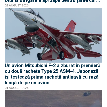
Ultima strigare e aproape pentru țările care
vor în program
02 AUGUST 2026
Un avion Mitsubishi F-2 a zburat în premieră
cu două rachete Type 25 ASM-4. Japonezii
își testează prima rachetă antinavă cu rază
lungă de pe un avion
01 AUGUST 2026