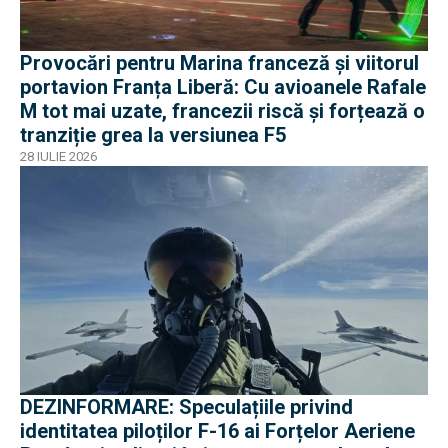
Provocări pentru Marina franceză și viitorul
portavion Franța Liberă: Cu avioanele Rafale
M tot mai uzate, francezii riscă și forțează o
tranziție grea la versiunea F5
28 IULIE 2026
DEZINFORMARE: Speculațiile privind
identitatea piloților F-16 ai Forțelor Aeriene