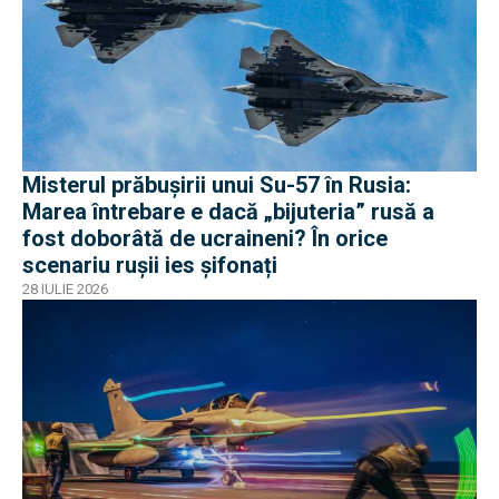
Misterul prăbușirii unui Su-57 în Rusia:
Marea întrebare e dacă „bijuteria” rusă a
fost doborâtă de ucraineni? În orice
scenariu rușii ies șifonați
28 IULIE 2026