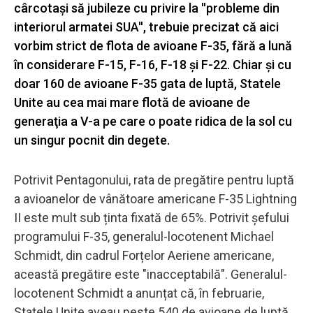
cârcotaşi să jubileze cu privire la ''probleme din
interiorul armatei SUA'', trebuie precizat că aici
vorbim strict de flota de avioane F-35, fără a lună
în considerare F-15, F-16, F-18 şi F-22. Chiar şi cu
doar 160 de avioane F-35 gata de luptă, Statele
Unite au cea mai mare flotă de avioane de
generaţia a V-a pe care o poate ridica de la sol cu
un singur pocnit din degete.
Potrivit Pentagonului, rata de pregătire pentru luptă
a avioanelor de vânătoare americane F-35 Lightning
II este mult sub ținta fixată de 65%. Potrivit șefului
programului F-35, generalul-locotenent Michael
Schmidt, din cadrul Forțelor Aeriene americane,
această pregătire este "inacceptabilă". Generalul-
locotenent Schmidt a anunțat că, în februarie,
Statele Unite aveau peste 540 de avioane de luptă