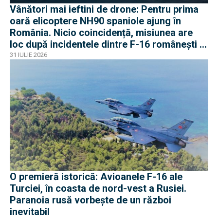
Vânători mai ieftini de drone: Pentru prima
oară elicoptere NH90 spaniole ajung în
România. Nicio coincidență, misiunea are
loc după incidentele dintre F-16 românești și
dronele ruse
31 IULIE 2026
O premieră istorică: Avioanele F-16 ale
Turciei, în coasta de nord-vest a Rusiei.
Paranoia rusă vorbește de un război
inevitabil