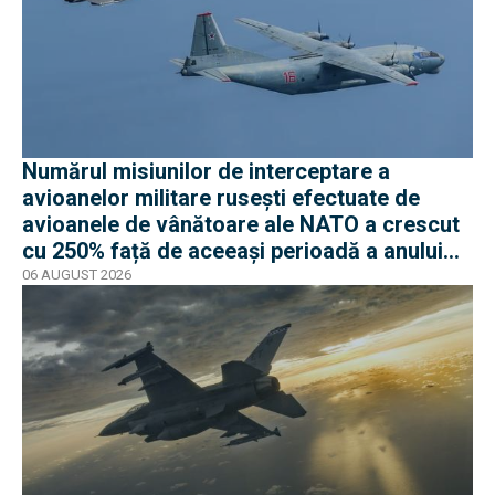
Numărul misiunilor de interceptare a
avioanelor militare rusești efectuate de
avioanele de vânătoare ale NATO a crescut
cu 250% față de aceeași perioadă a anului
trecut
06 AUGUST 2026