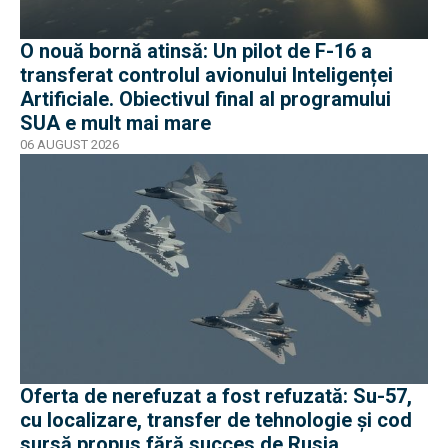
O nouă bornă atinsă: Un pilot de F-16 a
transferat controlul avionului Inteligenței
Artificiale. Obiectivul final al programului
SUA e mult mai mare
06 AUGUST 2026
Oferta de nerefuzat a fost refuzată: Su-57,
cu localizare, transfer de tehnologie și cod
sursă propus fără succes de Rusia