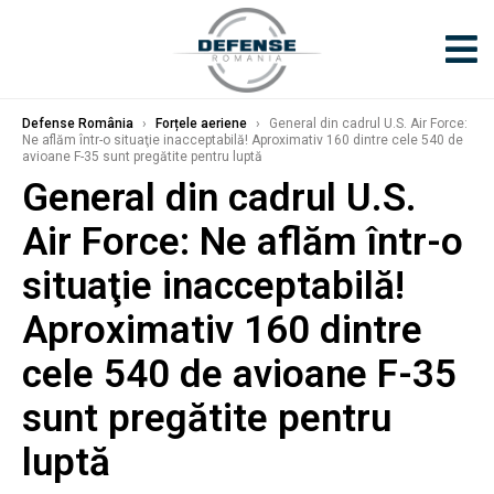
Defense România
›
Forțele aeriene
›
General din cadrul U.S. Air Force:
Ne aflăm într-o situaţie inacceptabilă! Aproximativ 160 dintre cele 540 de
avioane F-35 sunt pregătite pentru luptă
General din cadrul U.S.
Air Force: Ne aflăm într-o
situaţie inacceptabilă!
Aproximativ 160 dintre
cele 540 de avioane F-35
sunt pregătite pentru
luptă