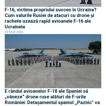
F-16, victima propriului succes în Ucraina?
Cum valurile Rusiei de atacuri cu drone și
rachete uzează rapid avioanele F-16 ale
Ucraineia
30 IULIE 2026
E rândul avioanelor F-18 ale Spaniei să
„vâneze” drone ruse alături de F-urile
României. Detașamentul spaniol ,,Paznic'' va