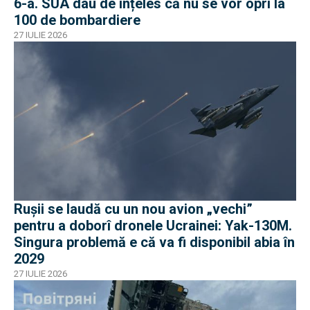
6-a. SUA dau de înțeles că nu se vor opri la
100 de bombardiere
27 IULIE 2026
Rușii se laudă cu un nou avion „vechi”
pentru a doborî dronele Ucrainei: Yak-130M.
Singura problemă e că va fi disponibil abia în
2029
27 IULIE 2026