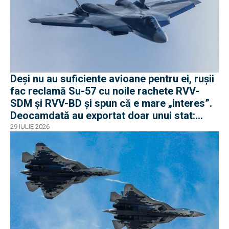
Deși nu au suficiente avioane pentru ei, rușii
fac reclamă Su-57 cu noile rachete RVV-
SDM și RVV-BD și spun că e mare „interes”.
Deocamdată au exportat doar unui stat:
Algeria
29 IULIE 2026