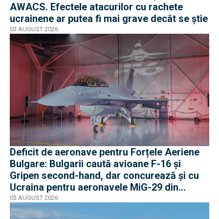
AWACS. Efectele atacurilor cu rachete
ucrainene ar putea fi mai grave decât se știe
03 AUGUST 2026
Deficit de aeronave pentru Forțele Aeriene
Bulgare: Bulgarii caută avioane F-16 și
Gripen second-hand, dar concurează și cu
Ucraina pentru aeronavele MiG-29 din
Polonia
03 AUGUST 2026