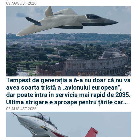
03 AUGUST 2026
Tempest de generația a 6-a nu doar că nu va
avea soarta tristă a „avionului european”,
dar poate intra în serviciu mai rapid de 2035.
Ultima strigare e aproape pentru țările care
vor în program
02 AUGUST 2026