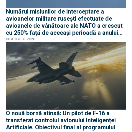
Numărul misiunilor de interceptare a
avioanelor militare rusești efectuate de
avioanele de vânătoare ale NATO a crescut
cu 250% față de aceeași perioadă a anului
trecut
06 AUGUST 2026
O nouă bornă atinsă: Un pilot de F-16 a
transferat controlul avionului Inteligenței
Artificiale. Obiectivul final al programului