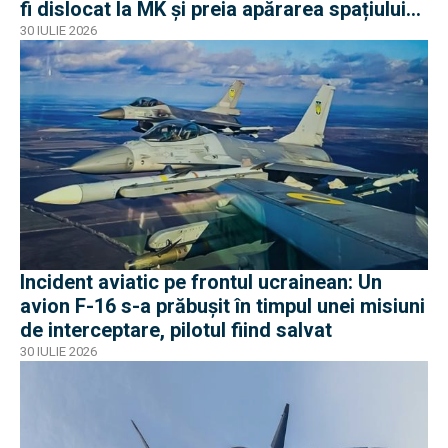
fi dislocat la MK și preia apărarea spațiului
aerian românesc
30 IULIE 2026
Incident aviatic pe frontul ucrainean: Un
avion F-16 s-a prăbușit în timpul unei misiuni
de interceptare, pilotul fiind salvat
30 IULIE 2026