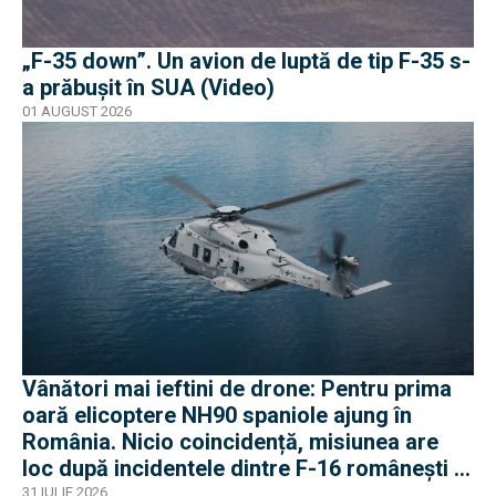
„F-35 down”. Un avion de luptă de tip F-35 s-
a prăbușit în SUA (Video)
01 AUGUST 2026
Vânători mai ieftini de drone: Pentru prima
oară elicoptere NH90 spaniole ajung în
România. Nicio coincidență, misiunea are
loc după incidentele dintre F-16 românești și
dronele ruse
31 IULIE 2026