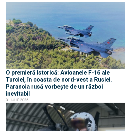
O premieră istorică: Avioanele F-16 ale
Turciei, în coasta de nord-vest a Rusiei.
Paranoia rusă vorbește de un război
inevitabil
31 IULIE 2026