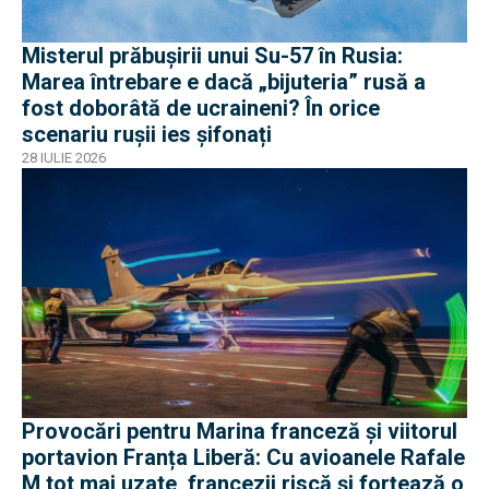
Misterul prăbușirii unui Su-57 în Rusia:
Marea întrebare e dacă „bijuteria” rusă a
fost doborâtă de ucraineni? În orice
scenariu rușii ies șifonați
28 IULIE 2026
Provocări pentru Marina franceză și viitorul
portavion Franța Liberă: Cu avioanele Rafale
M tot mai uzate, francezii riscă și forțează o